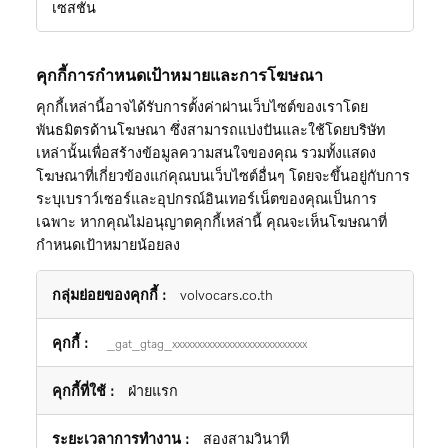
เซสชัน
คุกกี้การกำหนดเป้าหมายและการโฆษณา
คุกกี้เหล่านี้อาจได้รับการตั้งค่าผ่านเว็บไซต์ของเราโดย
พันธมิตรด้านโฆษณา ซึ่งสามารถแบ่งปันและใช้โดยบริษัท
เหล่านั้นเพื่อสร้างข้อมูลความสนใจของคุณ รวมทั้งแสดง
โฆษณาที่เกี่ยวข้องแก่คุณบนเว็บไซต์อื่นๆ โดยจะขึ้นอยู่กับการ
ระบุเบราว์เซอร์และอุปกรณ์อินเทอร์เน็ตของคุณเป็นการ
เฉพาะ หากคุณไม่อนุญาตคุกกี้เหล่านี้ คุณจะเห็นโฆษณาที่
กำหนดเป้าหมายน้อยลง
คุกกี้
volvocars.co.th
การ
กำหนด
_gat_gtag_xxxxxxxxxxxxxxxxxxxxxxxxxxx
เป้า
หมาย
ฝ่ายแรก
และ
การ
สองสามวินาที