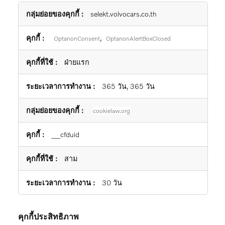
คุกกี้
selekt.volvocars.co.th
ที่
จำเป็น
,
OptanonConsent
OptanonAlertBoxClosed
อย่าง
ยิ่ง
ฝ่ายแรก
365 วัน, 365 วัน
cookielaw.org
__cfduid
สาม
30 วัน
คุกกี้ประสิทธิภาพ