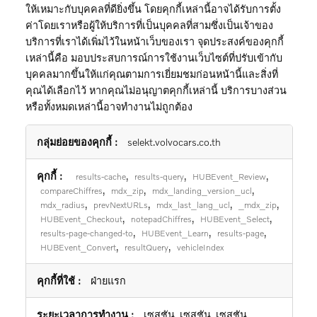
ให้เหมาะกับบุคคลที่ดียิ่งขึ้น โดยคุกกี้เหล่านี้อาจได้รับการตั้ง
ค่าโดยเราหรือผู้ให้บริการที่เป็นบุคคลที่สามซึ่งเป็นเจ้าของ
บริการที่เราได้เพิ่มไว้ในหน้าเว็บของเรา จุดประสงค์ของคุกกี้
เหล่านี้คือ มอบประสบการณ์การใช้งานเว็บไซต์ที่ปรับเข้ากับ
บุคคลมากขึ้นให้แก่คุณตามการเยี่ยมชมก่อนหน้านี้และสิ่งที่
คุณได้เลือกไว้ หากคุณไม่อนุญาตคุกกี้เหล่านี้ บริการบางส่วน
หรือทั้งหมดเหล่านี้อาจทำงานไม่ถูกต้อง
คุกกี้
selekt.volvocars.co.th
เพื่อ
การ
,
,
,
results-cache
results-query
HUBEvent_Review
ทำงาน
,
,
,
compareChiffres
mdx_zip
mdx_landing_version_ucl
,
,
,
,
mdx_radius
prevNextURLs
mdx_last_lang_ucl
_mdx_zip
,
,
,
HUBEvent_Checkout
notepadChiffres
HUBEvent_Select
,
,
,
results-page-changed-to
HUBEvent_Learn
results-page
,
,
HUBEvent_Convert
resultQuery
vehicleIndex
ฝ่ายแรก
เซสชัน, เซสชัน, เซสชัน,