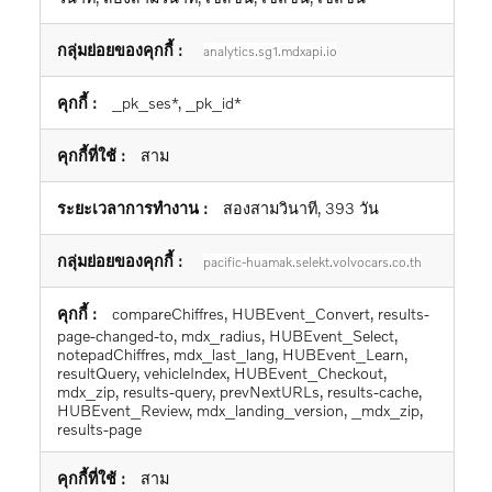
analytics.sg1.mdxapi.io
_pk_ses*, _pk_id*
สาม
สองสามวินาที, 393 วัน
pacific-huamak.selekt.volvocars.co.th
compareChiffres, HUBEvent_Convert, results-
page-changed-to, mdx_radius, HUBEvent_Select,
notepadChiffres, mdx_last_lang, HUBEvent_Learn,
resultQuery, vehicleIndex, HUBEvent_Checkout,
mdx_zip, results-query, prevNextURLs, results-cache,
HUBEvent_Review, mdx_landing_version, _mdx_zip,
results-page
สาม