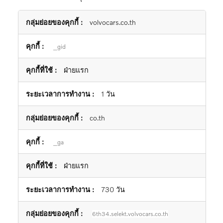
คุกกี้
volvocars.co.th
สถิติ
_gid
ฝ่ายแรก
1 วัน
co.th
_ga
ฝ่ายแรก
730 วัน
6th34.selekt.volvocars.co.th