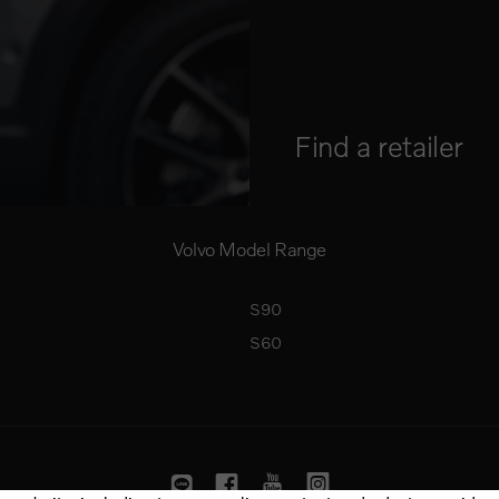
Find a retailer
Volvo Model Range
S90
S60