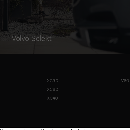
Volvo Selekt
XC90
V60
XC60
XC40