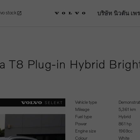
บริษัท นิวตัน เพ
lvo stock
a T8 Plug-in Hybrid Brig
Vehicle type
Demonstrat
Mileage
5,361 km
Fuel type
Hybrid
Power
861 hp
Engine size
1969cc
Colour
White