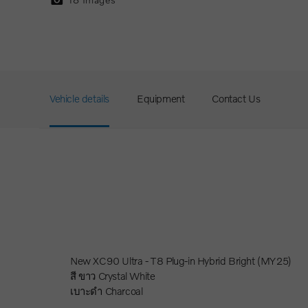
Vehicle details
Equipment
Contact Us
New XC90 Ultra - T8 Plug-in Hybrid Bright (MY25)
สี ขาว Crystal White
เบาะดำ Charcoal