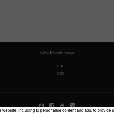
Volvo Model Range
S90
S60
 website, including to personalise content and ads, to provide s