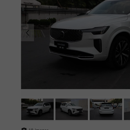
18
Images