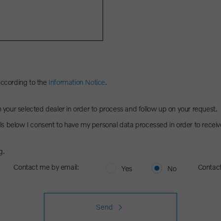
according to the
Information Notice
.
h your selected dealer in order to process and follow up on your request.
s below I consent to have my personal data processed in order to receiv
g.
Contact me by email:
Contac
Yes
No
Send