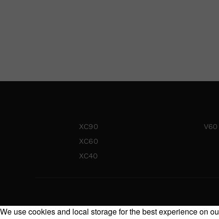
XC90
V60
XC60
XC40
We use cookies and local storage for the best experience on our